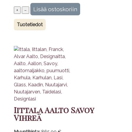
Tuotetiedot
Iittala Aalto Savoy
Vihreä
Myyntihinta:
865,00 €