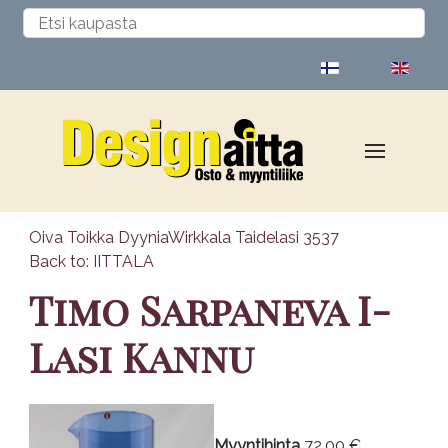
Valitse kieli
Oiva Toikka Dyynia
Wirkkala Taidelasi 3537
Back to: IITTALA
Timo Sarpaneva I-
Lasi Kannu
Myyntihinta
72,00 €