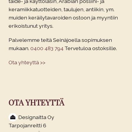
taide- ja käyttölasin, Arabian posliini- ja
keramiikkatuotteiden, taulujen, antiikin, ym.
muiden keräilytavaroiden ostoon ja myyntiin
erikoistunut yritys.
Palvelemme teitä Seinäjoella sopimuksen
mukaan.
0400 483 794
Tervetuloa ostoksille.
Ota yhteyttä >>
OTA YHTEYTTÄ
Designaitta Oy
Tarpojanreitti 6