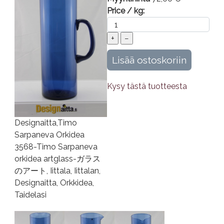
Price / kg:
Kysy tästä tuotteesta
Designaitta,Timo
Sarpaneva Orkidea
3568-Timo Sarpaneva
orkidea artglass-ガラス
のアート, Iittala, Iittalan,
Designaitta, Orkkidea,
Taidelasi