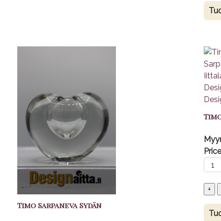
Tuo
Tim
Myyn
Price
Timo Sarpaneva Sydän
Tuo