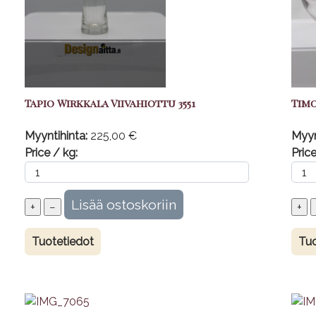
Tapio Wirkkala Viivahiottu 3551
Timo
Myyntihinta:
225,00 €
Myyn
Price / kg:
Price
Tuotetiedot
Tuo