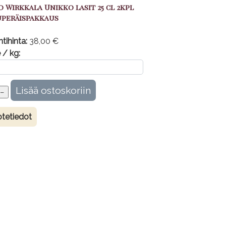
o Wirkkala Unikko lasit 25 cl 2kpl
uperäispakkaus
tihinta:
38,00 €
 / kg:
tetiedot