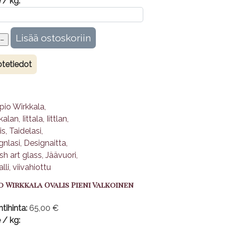
 / kg:
tetiedot
o Wirkkala Ovalis Pieni Valkoinen
tihinta:
65,00 €
 / kg: