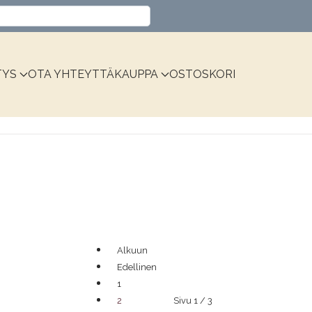
Valitse kieli
TYS
OTA YHTEYTTÄ
KAUPPA
OSTOSKORI
Alkuun
Edellinen
1
Sivu 1 / 3
2