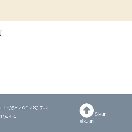
U
el.
+358 400 483 794
Sivun
21924-1
alkuun