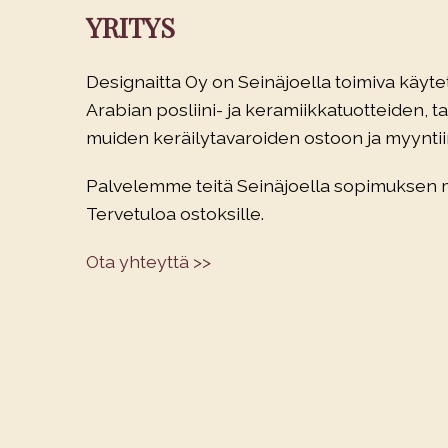
YRITYS
Designaitta Oy on Seinäjoella toimiva käytet
Arabian posliini- ja keramiikkatuotteiden, tau
muiden keräilytavaroiden ostoon ja myyntiin
Palvelemme teitä Seinäjoella sopimuksen
Tervetuloa ostoksille.
Ota yhteyttä >>