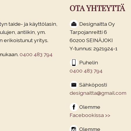
OTA YHTEYTTÄ
yn taide- ja käyttölasin,
Designaitta Oy
lujen, antiikin, ym.
Tarpojanreitti 6
 erikoistunut yritys.
60200 SEINÄJOKI
Y-tunnus: 2921924-1
 mukaan.
0400 483 794
Puhelin
0400 483 794
Sähköposti
designaitta@gmail.com
Olemme
Facebookissa >>
Olemme