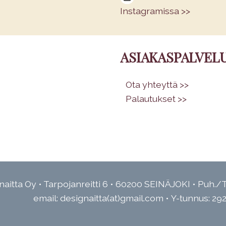
Instagramissa >>
ASIAKASPALVEL
•
Ota yhteyttä >>
•
Palautukset >>
aitta Oy • Tarpojanreitti 6 • 60200 SEINÄJOKI • Puh./T
email: designaitta(at)gmail.com • Y-tunnus: 29