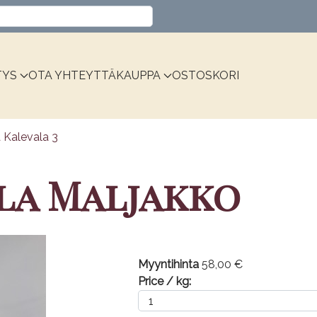
Valitse kieli
TYS
OTA YHTEYTTÄ
KAUPPA
OSTOSKORI
a Kalevala 3
la Maljakko
Myyntihinta
58,00 €
Price / kg: