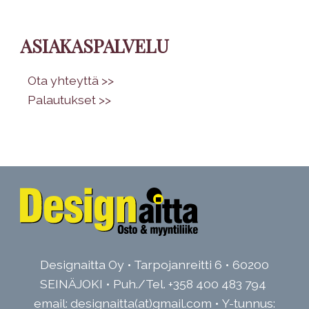
ASIAKASPALVELU
•
Ota yhteyttä >>
•
Palautukset >>
Designaitta Oy • Tarpojanreitti 6 • 60200
SEINÄJOKI • Puh./Tel.
+358 400 483 794
email: designaitta(at)gmail.com • Y-tunnus: