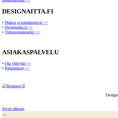
Instagramissa >>
DESIGNAITTA.FI
•
Maksu ja toimitustavat >>
•
Designaitta.fi >>
•
Tietosuojalauseke >>
ASIAKASPALVELU
•
Ota yhteyttä >>
•
Palautukset >>
Designa
Sivun alkuun