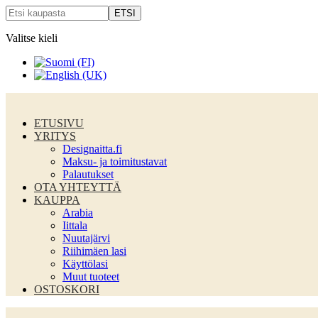
Valitse kieli
ETUSIVU
YRITYS
Designaitta.fi
Maksu- ja toimitustavat
Palautukset
OTA YHTEYTTÄ
KAUPPA
Arabia
Iittala
Nuutajärvi
Riihimäen lasi
Käyttölasi
Muut tuoteet
OSTOSKORI