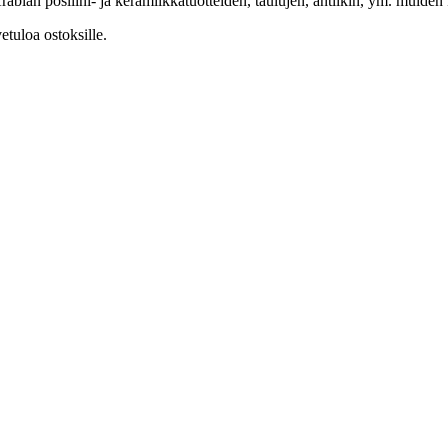
rabian posliini- ja keramiikkatuotteiden, taulujen, antiikin, ym. muiden 
etuloa ostoksille.