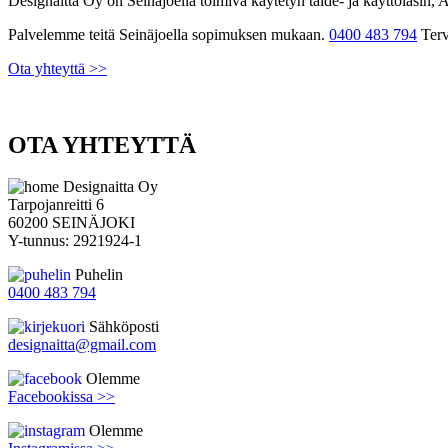
Designaitta Oy on Seinäjoella toimiva käytetyn taide- ja käyttölasin, A
Palvelemme teitä Seinäjoella sopimuksen mukaan.
0400 483 794
Terv
Ota yhteyttä >>
OTA YHTEYTTÄ
Designaitta Oy
Tarpojanreitti 6
60200 SEINÄJOKI
Y-tunnus: 2921924-1
Puhelin
0400 483 794
Sähköposti
designaitta@gmail.com
Olemme
Facebookissa >>
Olemme