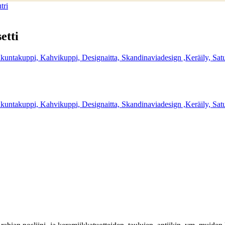
tri
etti