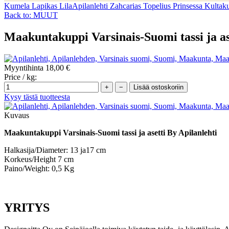
Kumela Lapikas Lila
Apilanlehti Zahcarias Topelius Prinsessa Kultaku
Back to: MUUT
Maakuntakuppi Varsinais-Suomi tassi ja as
Myyntihinta
18,00 €
Price / kg:
Kysy tästä tuotteesta
Kuvaus
Maakuntakuppi Varsinais-Suomi tassi ja asetti By Apilanlehti
Halkasija/Diameter: 13 ja17 cm
Korkeus/Height 7 cm
Paino/Weight: 0,5 Kg
YRITYS