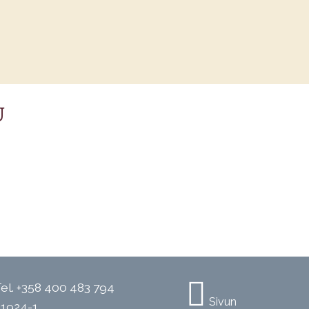
U
el.
+358 400 483 794
Sivun
21924-1