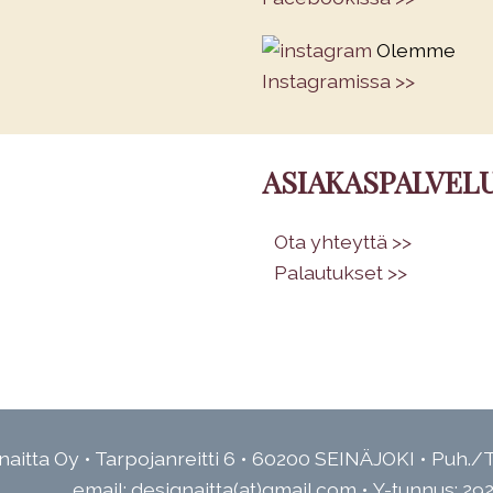
Olemme
Instagramissa >>
ASIAKASPALVEL
•
Ota yhteyttä >>
•
Palautukset >>
aitta Oy • Tarpojanreitti 6 • 60200 SEINÄJOKI • Puh./T
email: designaitta(at)gmail.com • Y-tunnus: 29