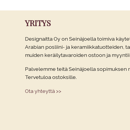
YRITYS
Designaitta Oy on Seinäjoella toimiva käytet
Arabian posliini- ja keramiikkatuotteiden, tau
muiden keräilytavaroiden ostoon ja myyntiin
Palvelemme teitä Seinäjoella sopimuksen
Tervetuloa ostoksille.
Ota yhteyttä >>