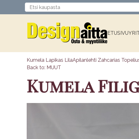
ETUSIVU
YRI
Kumela Lapikas Lila
Apilanlehti Zahcarias Topeliu
Back to: MUUT
Kumela Fili