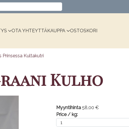
Valitse kieli
TYS
OTA YHTEYTTÄ
KAUPPA
OSTOSKORI
s Prinsessa Kultakutri
graani Kulho
Myyntihinta
58,00 €
Price / kg: