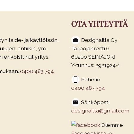
OTA YHTEYTTÄ
yn taide- ja käyttölasin,
Designaitta Oy
lujen, antiikin, ym.
Tarpojanreitti 6
 erikoistunut yritys.
60200 SEINÄJOKI
Y-tunnus: 2921924-1
 mukaan.
0400 483 794
Puhelin
0400 483 794
Sähköposti
designaitta@gmail.com
Olemme
Facebookissa >>