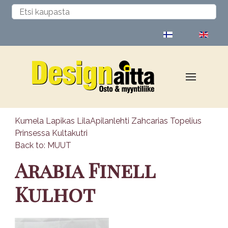
Valitse kieli
Kumela Lapikas Lila
Apilanlehti Zahcarias Topelius
Prinsessa Kultakutri
Back to: MUUT
Arabia Finell
Kulhot